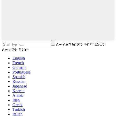
ለመፈለግ አስገባን ወይም ESCን
ለመዝጋት ይንኩ።
English
French
German
Portuguese
Spanish
Russian
Japanese
Korean
Arabic
Irish
Greek
Turkish
Italian