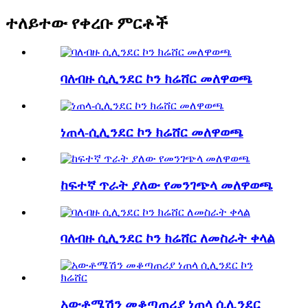
ተለይተው የቀረቡ ምርቶች
ባለብዙ ሲሊንደር ኮን ክሬሸር መለዋወጫ
ነጠላ-ሲሊንደር ኮን ክሬሸር መለዋወጫ
ከፍተኛ ጥራት ያለው የመንገጭላ መለዋወጫ
ባለብዙ ሲሊንደር ኮን ክሬሸር ለመስራት ቀላል
አውቶሜሽን መቆጣጠሪያ ነጠላ ሲሊንደር