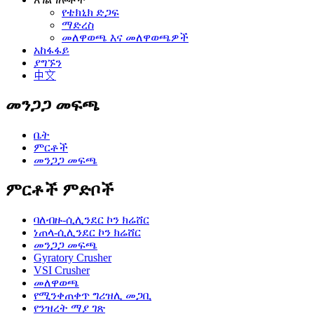
የቴክኒክ ድጋፍ
ማድረስ
መለዋወጫ እና መለዋወጫዎች
አከፋፋይ
ያግኙን
中文
መንጋጋ መፍጫ
ቤት
ምርቶች
መንጋጋ መፍጫ
ምርቶች ምድቦች
ባለብዙ-ሲሊንደር ኮን ክሬሸር
ነጠላ-ሲሊንደር ኮን ክሬሸር
መንጋጋ መፍጫ
Gyratory Crusher
VSI Crusher
መለዋወጫ
የሚንቀጠቀጥ ግሪዝሊ መጋቢ
የንዝረት ማያ ገጽ