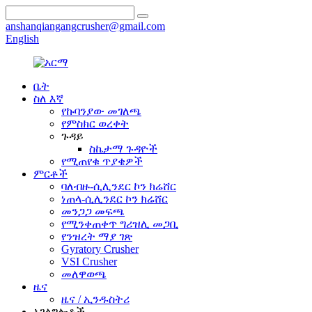
anshanqiangangcrusher@gmail.com
English
ቤት
ስለ እኛ
የኩባንያው መገለጫ
የምስክር ወረቀት
ጉዳይ
ስኬታማ ጉዳዮች
የሚጠየቁ ጥያቄዎች
ምርቶች
ባለብዙ-ሲሊንደር ኮን ክሬሸር
ነጠላ-ሲሊንደር ኮን ክሬሸር
መንጋጋ መፍጫ
የሚንቀጠቀጥ ግሪዝሊ መጋቢ
የንዝረት ማያ ገጽ
Gyratory Crusher
VSI Crusher
መለዋወጫ
ዜና
ዜና / ኢንዱስትሪ
አገልግሎቶች