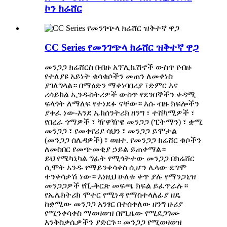
ኮን ክሬሸር
CC Series የመንገጭላ ክሬሸር ዝቅተኛ ዋጋ
መንጋጋ ክሬሸርስ በብዙ አፕሊኬሽኖች ውስጥ የብዙ
የተለያዩ አይነት ቁሳቁሶችን መጠን ለመቀነስ
ያገለግላል። በማዕድን ማቀነባበሪያ ፣ድምር እና
ሪሳይክል ኢንዱስትሪዎች ውስጥ የደንበኞችን ቀዳሚ
ፍላጎት ለማለፍ የተነደፉ ናቸው። እሱ ብዙ ክፍሎችን
ያቀፈ ነው-እንደ ኤክሰንትሪክ ዘንግ ፣ ተሸካሚዎች ፣
የበረራ ጎማዎች ፣ ዥዋዥዌ መንጋጋ (ፒትማን) ፣ ቋሚ
መንጋጋ ፣ የመቀየሪያ ሳህን ፣ መንጋጋ ይሞታል
(መንጋጋ ሰሌዳዎች) ፣ ወዘተ. የመንጋጋ ክሬሸር ቁሶችን
ለመስበር የመጭመቂያ ኃይል ይጠቀማል።
ይህ የሜካኒካል ግፊት የሚጎትተው መንጋጋ በክሬሸር
ሲሞት አንዱ የማይንቀሳቀስ ሲሆን ሌላው ደግሞ
ተንቀሳቃሽ ነው። እነዚህ ሁለቱ ቀጥ ያሉ የማንጋኒዝ
መንጋጋዎች የቪ-ቅርጽ መፍጫ ክፍል ይፈጥራሉ።
የኤሌክትሪክ ሞተር የሚነዳ የማስተላለፊያ ዘዴ
ከቋሚው መንጋጋ አንፃር በተሰቀለው ዘንግ ዙሪያ
የሚንቀሳቀስ ማወዛወዝ በየጊዜው የሚደጋገሙ
እንቅስቃሴዎችን ያድርጉ። መንጋጋ የሚወዛወዝ