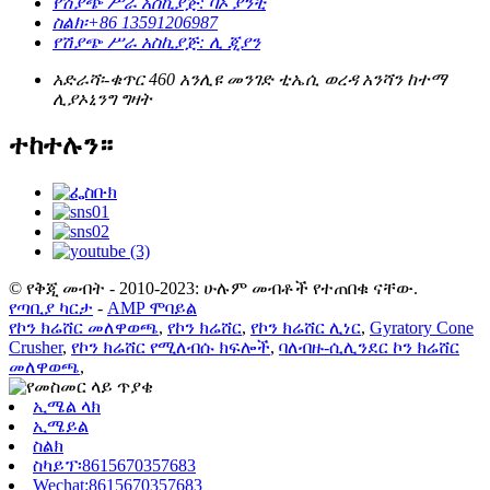
የሽያጭ ሥራ አስኪያጅ: ባኦ ያንቺ
ስልክ፡
+86 13591206987
የሽያጭ ሥራ አስኪያጅ: ሊ ጂያን
አድራሻ፡-
ቁጥር 460 አንሊዩ መንገድ ቲኤሲ ወረዳ አንሻን ከተማ
ሊያኦኒንግ ግዛት
ተከተሉን።
© የቅጂ መብት - 2010-2023: ሁሉም መብቶች የተጠበቁ ናቸው.
የጣቢያ ካርታ
-
AMP ሞባይል
የኮን ክሬሸር መለዋወጫ
,
የኮን ክሬሸር
,
የኮን ክሬሸር ሊነር
,
Gyratory Cone
Crusher
,
የኮን ክሬሸር የሚለብሱ ክፍሎች
,
ባለብዙ-ሲሊንደር ኮን ክሬሸር
መለዋወጫ
,
ኢሜል ላክ
ኢሜይል
ስልክ
ስካይፕ፡8615670357683
Wechat:8615670357683