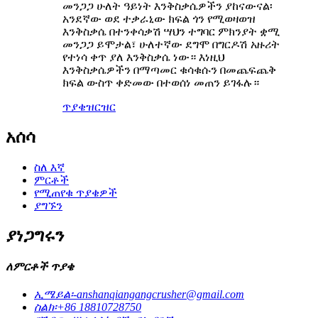
መንጋጋ ሁለት ዓይነት እንቅስቃሴዎችን ያከናውናል፡
አንደኛው ወደ ተቃራኒው ክፍል ጎን የሚወዛወዝ
እንቅስቃሴ በተንቀሳቃሽ ሣህን ተግባር ምክንያት ቋሚ
መንጋጋ ይሞታል፣ ሁለተኛው ደግሞ በግርዶሽ አዙሪት
የተነሳ ቀጥ ያለ እንቅስቃሴ ነው። እነዚህ
እንቅስቃሴዎችን በማጣመር ቁሳቁሱን በመጨፍጨቅ
ክፍል ውስጥ ቀድመው በተወሰነ መጠን ይገፋሉ።
ጥያቄ
ዝርዝር
አሰሳ
ስለ እኛ
ምርቶች
የሚጠየቁ ጥያቄዎች
ያግኙን
ያነጋግሩን
ለምርቶች ጥያቄ
ኢሜይል፡-
anshanqiangangcrusher@gmail.com
ስልክ፡
+86 18810728750